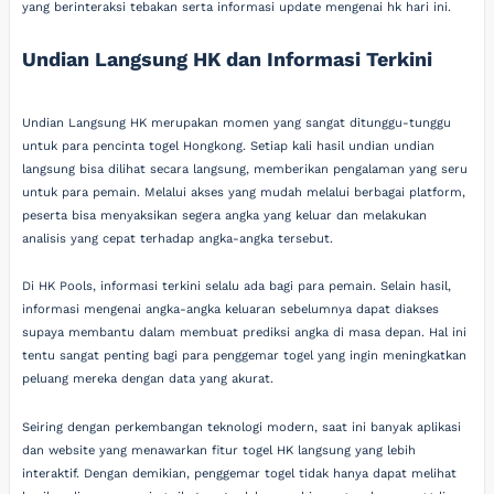
yang berinteraksi tebakan serta informasi update mengenai hk hari ini.
Undian Langsung HK dan Informasi Terkini
Undian Langsung HK merupakan momen yang sangat ditunggu-tunggu
untuk para pencinta togel Hongkong. Setiap kali hasil undian undian
langsung bisa dilihat secara langsung, memberikan pengalaman yang seru
untuk para pemain. Melalui akses yang mudah melalui berbagai platform,
peserta bisa menyaksikan segera angka yang keluar dan melakukan
analisis yang cepat terhadap angka-angka tersebut.
Di HK Pools, informasi terkini selalu ada bagi para pemain. Selain hasil,
informasi mengenai angka-angka keluaran sebelumnya dapat diakses
supaya membantu dalam membuat prediksi angka di masa depan. Hal ini
tentu sangat penting bagi para penggemar togel yang ingin meningkatkan
peluang mereka dengan data yang akurat.
Seiring dengan perkembangan teknologi modern, saat ini banyak aplikasi
dan website yang menawarkan fitur togel HK langsung yang lebih
interaktif. Dengan demikian, penggemar togel tidak hanya dapat melihat