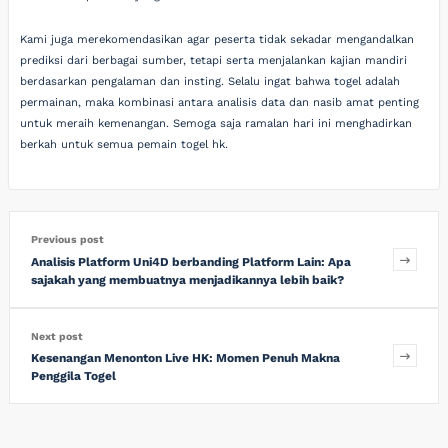
Kami juga merekomendasikan agar peserta tidak sekadar mengandalkan
prediksi dari berbagai sumber, tetapi serta menjalankan kajian mandiri
berdasarkan pengalaman dan insting. Selalu ingat bahwa togel adalah
permainan, maka kombinasi antara analisis data dan nasib amat penting
untuk meraih kemenangan. Semoga saja ramalan hari ini menghadirkan
berkah untuk semua pemain togel hk.
Previous post
Analisis Platform Uni4D berbanding Platform Lain: Apa
sajakah yang membuatnya menjadikannya lebih baik?
Next post
Kesenangan Menonton Live HK: Momen Penuh Makna
Penggila Togel