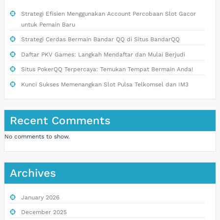
Strategi Efisien Menggunakan Account Percobaan Slot Gacor
untuk Pemain Baru
Strategi Cerdas Bermain Bandar QQ di Situs BandarQQ
Daftar PKV Games: Langkah Mendaftar dan Mulai Berjudi
Situs PokerQQ Terpercaya: Temukan Tempat Bermain Anda!
Kunci Sukses Memenangkan Slot Pulsa Telkomsel dan IM3
Recent Comments
No comments to show.
Archives
January 2026
December 2025