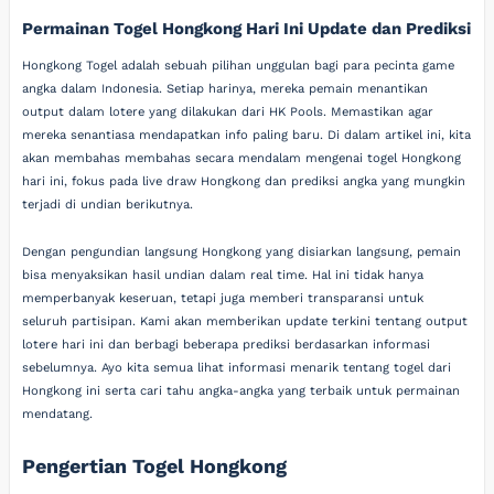
Permainan Togel Hongkong Hari Ini Update dan Prediksi
Hongkong Togel adalah sebuah pilihan unggulan bagi para pecinta game
angka dalam Indonesia. Setiap harinya, mereka pemain menantikan
output dalam lotere yang dilakukan dari HK Pools. Memastikan agar
mereka senantiasa mendapatkan info paling baru. Di dalam artikel ini, kita
akan membahas membahas secara mendalam mengenai togel Hongkong
hari ini, fokus pada live draw Hongkong dan prediksi angka yang mungkin
terjadi di undian berikutnya.
Dengan pengundian langsung Hongkong yang disiarkan langsung, pemain
bisa menyaksikan hasil undian dalam real time. Hal ini tidak hanya
memperbanyak keseruan, tetapi juga memberi transparansi untuk
seluruh partisipan. Kami akan memberikan update terkini tentang output
lotere hari ini dan berbagi beberapa prediksi berdasarkan informasi
sebelumnya. Ayo kita semua lihat informasi menarik tentang togel dari
Hongkong ini serta cari tahu angka-angka yang terbaik untuk permainan
mendatang.
Pengertian Togel Hongkong