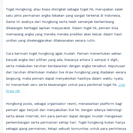
Togel Hongkong, atau biasa disingkat sebagai togel hk, merupakan salah
satu jenis permainan angka tebakan yang sangat terkenal di Indonesia.
Game ini asalnya dari Hongkong serta telah semenjak berkembang
dikalangan berbagai lapisan masyarakat. Dalam togel hk, pemain bisa
memasang angka yang mereka mereka prediksi akan keluar dalam hasil
undian yang diselenggarakan dilaksanakan secara rutin.
Cara bermain togel hongkong agak mudah. Pemain menentukan sekian
banyak angka dari pilihan yang ada, biasanya antara 2 sampai 4 digit,
serta melakukan taruhan berdasarkan dengan angka tersebut. Keputusan
dari taruhan ditentukan melalui live draw hongkong yang diadakan secara
langsung, maka pemain dapat menyaksikan hasilnya dalam waktu nyata.
Ini menambah seru serta kesenangan untuk para penikmat togel hk.
Live
Draw HK
Hongkong pools, sebagai organisator resmi, menawarkan platform bagi
pemain agar berjudi dan menyaksikan live hk. Dengan adanya teknologi
serta akses internet, kini para pemain dapat dengan mudah mengawasi
perkembangan serta permainan setiap hari. Togel hongkong bukan hanya
sebagai ajang permainan, tetapi sebuah komunitas untuk para pecintanya