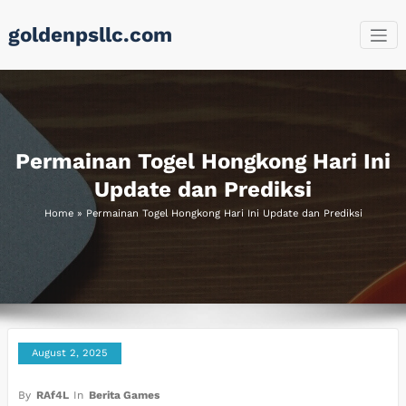
Skip
goldenpsllc.com
to
content
Permainan Togel Hongkong Hari Ini
Update dan Prediksi
Home
»
Permainan Togel Hongkong Hari Ini Update dan Prediksi
August 2, 2025
By
RAf4L
In
Berita Games