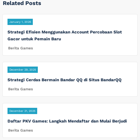
Related Posts
January 1, 2026
Strategi Efisien Menggunakan Account Percobaan Slot
Gacor untuk Pemain Baru
Berita Games
December 29, 2025
Strategi Cerdas Bermain Bandar QQ di Situs BandarQQ
Berita Games
December 21, 2025
Daftar PKV Games: Langkah Mendaftar dan Mulai Berjudi
Berita Games