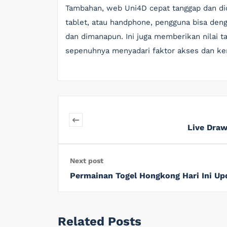
Tambahan, web Uni4D cepat tanggap dan dio
tablet, atau handphone, pengguna bisa de
dan dimanapun. Ini juga memberikan nilai t
sepenuhnya menyadari faktor akses dan k
Live Draw
Next post
Permainan Togel Hongkong Hari Ini Up
Related Posts