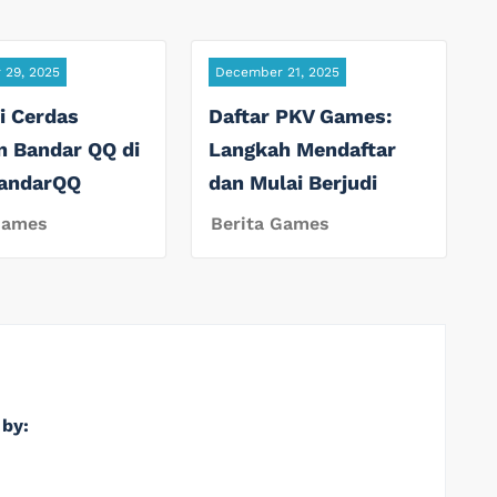
 29, 2025
December 21, 2025
i Cerdas
Daftar PKV Games:
n Bandar QQ di
Langkah Mendaftar
BandarQQ
dan Mulai Berjudi
Games
Berita Games
 by: