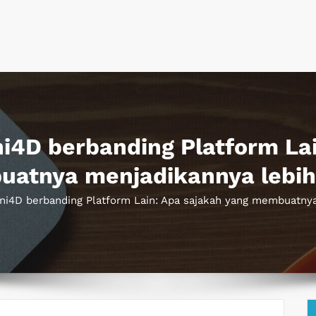
ni4D berbanding Platform La
atnya menjadikannya lebih
Uni4D berbanding Platform Lain: Apa sajakah yang membuatny