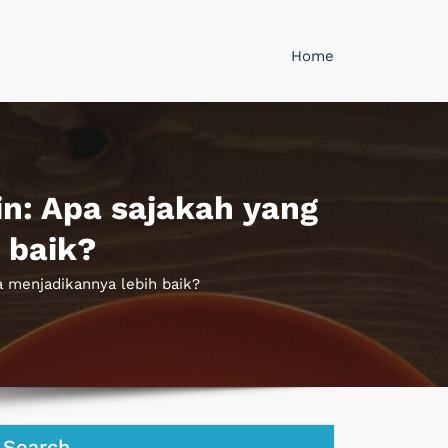
Home
in: Apa sajakah yang
 baik?
a menjadikannya lebih baik?
Search