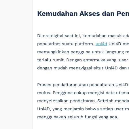
Kemudahan Akses dan Pe
Di era digital saat ini, kemudahan masuk a
popularitas suatu platform.
uni4d
Uni4D mem
memungkinkan pengguna untuk langsung me
terlalu rumit. Dengan antarmuka yang, us
dengan mudah menavigasi situs Uni4D dan
Proses pendaftaran atau pendaftaran Uni4
mulus. Pengguna cukup mengisi data utama
menyelesaikan pendaftaran. Setelah menda
Uni4D, yang menjamin bahwa setiap user m
menggunakan seluruh fungsi yang ada.