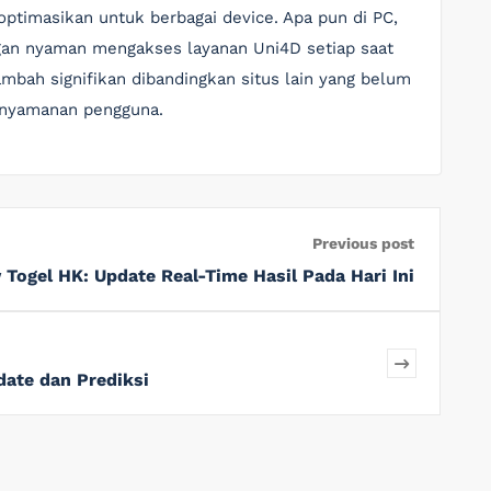
ptimasikan untuk berbagai device. Apa pun di PC,
ngan nyaman mengakses layanan Uni4D setiap saat
ambah signifikan dibandingkan situs lain yang belum
enyamanan pengguna.
Previous post
 Togel HK: Update Real-Time Hasil Pada Hari Ini
date dan Prediksi