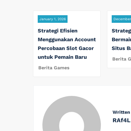
January 1, 2026
December
Strategi Efisien
Strateg
Menggunakan Account
Bermai
Percobaan Slot Gacor
Situs 
untuk Pemain Baru
Berita 
Berita Games
Written
RAf4L