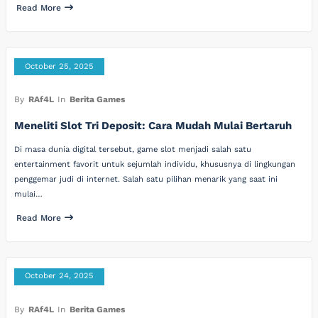
Read More
October 25, 2025
By
RAf4L
In
Berita Games
Meneliti Slot Tri Deposit: Cara Mudah Mulai Bertaruh
Di masa dunia digital tersebut, game slot menjadi salah satu
entertainment favorit untuk sejumlah individu, khususnya di lingkungan
penggemar judi di internet. Salah satu pilihan menarik yang saat ini
mulai…
Read More
October 24, 2025
By
RAf4L
In
Berita Games