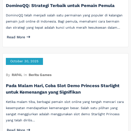
DominoQQ: Strategi Terbaik untuk Pemain Pemula
DominoQQ telah menjadi salah satu permainan yang populer di kalangan
pemain judi online di Indonesia. Bagi pemula, memahami cara bermain
dan strategi yang tepat adalah kunci untuk meraih kesuksesan dalam…
Read More
October 30, 2025
By
RAf4L
In
Berita Games
Pada Malam Hari, Coba Slot Demo Princess Starlight
untuk Kemenangan yang Signifikan
Ketika malam tiba, berbagai pemain slot online yang tengah mencari cara
kesempatan mendapatkan kemenangan besar. Salah satu pilihan yang
sangat menggiurkan adalah menggunakan slot demo Starlight Princess
yang telah dirilis…
Read More