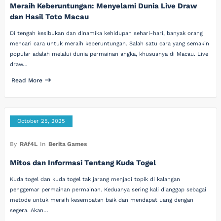
Meraih Keberuntungan: Menyelami Dunia Live Draw
dan Hasil Toto Macau
Di tengah kesibukan dan dinamika kehidupan sehari-hari, banyak orang
mencari cara untuk meraih keberuntungan. Salah satu cara yang semakin
popular adalah melalui dunia permainan angka, khususnya di Macau. Live
draw…
Read More
October 25, 2025
By
RAf4L
In
Berita Games
Mitos dan Informasi Tentang Kuda Togel
Kuda togel dan kuda togel tak jarang menjadi topik di kalangan
penggemar permainan permainan. Keduanya sering kali dianggap sebagai
metode untuk meraih kesempatan baik dan mendapat uang dengan
segera. Akan…