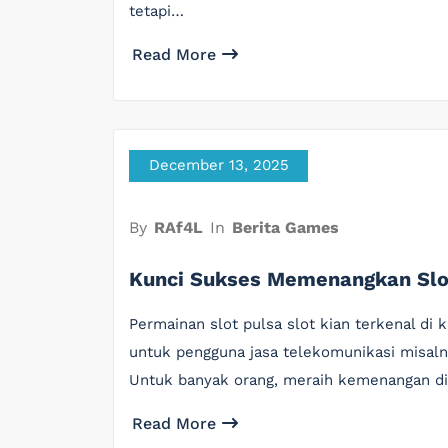
tetapi…
Read More
December 13, 2025
By
RAf4L
In
Berita Games
Kunci Sukses Memenangkan Slot
Permainan slot pulsa slot kian terkenal di
untuk pengguna jasa telekomunikasi misalny
Untuk banyak orang, meraih kemenangan d
Read More