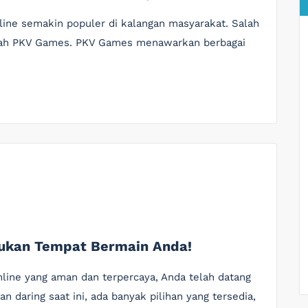
online semakin populer di kalangan masyarakat. Salah
alah PKV Games. PKV Games menawarkan berbagai
mukan Tempat Bermain Anda!
line yang aman dan terpercaya, Anda telah datang
 daring saat ini, ada banyak pilihan yang tersedia,