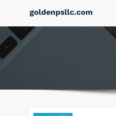
Skip
goldenpsllc.com
to
content