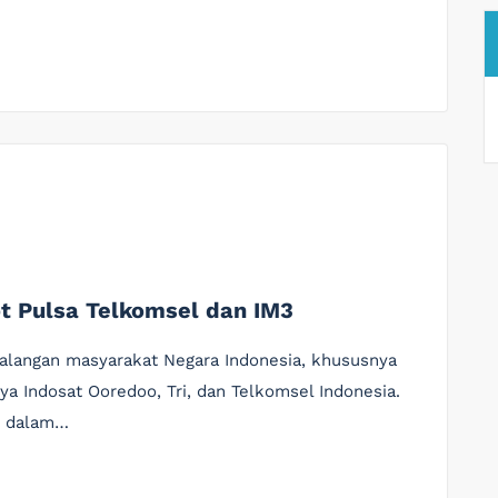
 Pulsa Telkomsel dan IM3
 kalangan masyarakat Negara Indonesia, khususnya
a Indosat Ooredoo, Tri, dan Telkomsel Indonesia.
i dalam…