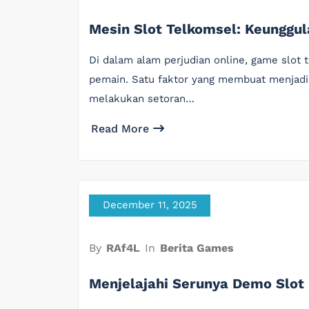
Mesin Slot Telkomsel: Keunggu
Di dalam alam perjudian online, game slot te
pemain. Satu faktor yang membuat menjadi
melakukan setoran…
Read More
December 11, 2025
By
RAf4L
In
Berita Games
Menjelajahi Serunya Demo Slot 