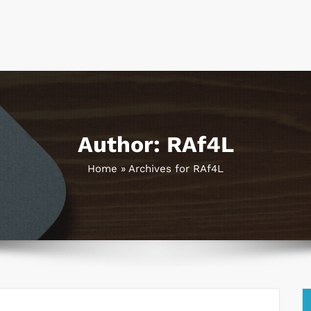
Author:
RAf4L
Home
»
Archives for RAf4L