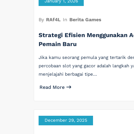
January 1, 2026
By
RAf4L
In
Berita Games
Strategi Efisien Menggunakan 
Pemain Baru
Jika kamu seorang pemula yang tertarik de
percobaan slot yang gacor adalah langkah y
menjelajahi berbagai tipe…
Read More
December 29, 2025