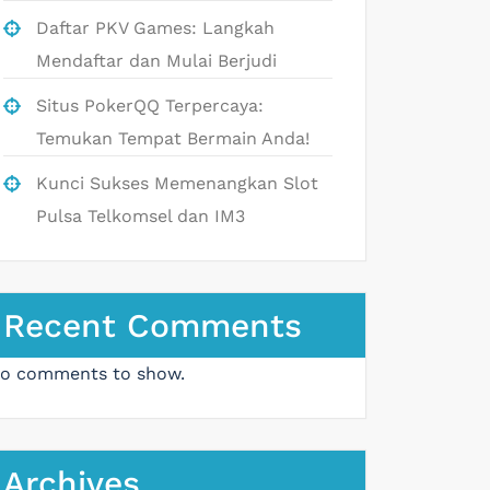
Daftar PKV Games: Langkah
Mendaftar dan Mulai Berjudi
Situs PokerQQ Terpercaya:
Temukan Tempat Bermain Anda!
Kunci Sukses Memenangkan Slot
Pulsa Telkomsel dan IM3
Recent Comments
o comments to show.
Archives