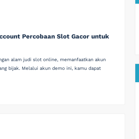
Account Percobaan Slot Gacor untuk
ngan alam judi slot online, memanfaatkan akun
ang bijak. Melalui akun demo ini, kamu dapat