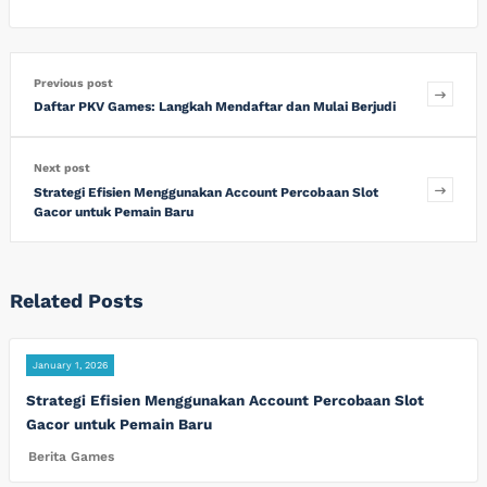
Previous post
Daftar PKV Games: Langkah Mendaftar dan Mulai Berjudi
Next post
Strategi Efisien Menggunakan Account Percobaan Slot
Gacor untuk Pemain Baru
Related Posts
January 1, 2026
Strategi Efisien Menggunakan Account Percobaan Slot
Gacor untuk Pemain Baru
Berita Games