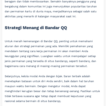
beragam dan tidak membosankan. Semakin banyaknya pengguna yang
bergabung dalam komunitas ini juga menunjukkan popularitas taruhan
dan permainan kartu di dunia maya, menjadikannya sebagai salah satu
aktivitas yang menarik di kalangan masyarakat saat ini.
Strategi Menang di Bandar QQ
Untuk meraih kemenangan di Bandar QQ, penting untuk memahami
aturan dan strategi permainan yang ada. Memiliki pemahaman yang
mendalam tentang cara kerja permainan ini akan memberi Anda
keunggulan yang signifikan. Luangkan waktu untuk mempelajari setiap
jenis permainan yang tersedia di situs bandarqq, seperti bandarq, dan
bagaimana cara menang di masing-masing permainan tersebut.
Selanjutnya, kelola modal Anda dengan bijak. Saran terbaik adalah
menetapkan batasan untuk diri Anda sendiri, baik dalam hal taruhan
maupun waktu bermain. Dengan mengatur modal, Anda dapat
menghindari kerugian besar dan tetap bersenang-senang. Pastikan untuk
tidak terbawa suasana agar tetap dapat membuat keputusan yang
rasional selama bermain di situs bandarqq.