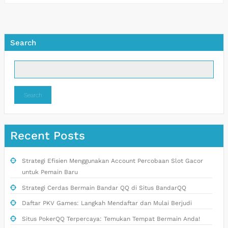
Search
Search
Recent Posts
Strategi Efisien Menggunakan Account Percobaan Slot Gacor
untuk Pemain Baru
Strategi Cerdas Bermain Bandar QQ di Situs BandarQQ
Daftar PKV Games: Langkah Mendaftar dan Mulai Berjudi
Situs PokerQQ Terpercaya: Temukan Tempat Bermain Anda!