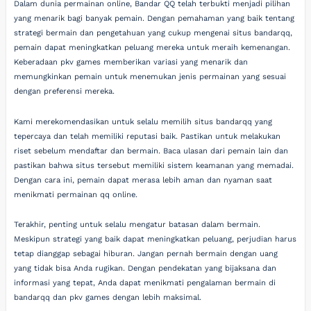
Dalam dunia permainan online, Bandar QQ telah terbukti menjadi pilihan
yang menarik bagi banyak pemain. Dengan pemahaman yang baik tentang
strategi bermain dan pengetahuan yang cukup mengenai situs bandarqq,
pemain dapat meningkatkan peluang mereka untuk meraih kemenangan.
Keberadaan pkv games memberikan variasi yang menarik dan
memungkinkan pemain untuk menemukan jenis permainan yang sesuai
dengan preferensi mereka.
Kami merekomendasikan untuk selalu memilih situs bandarqq yang
tepercaya dan telah memiliki reputasi baik. Pastikan untuk melakukan
riset sebelum mendaftar dan bermain. Baca ulasan dari pemain lain dan
pastikan bahwa situs tersebut memiliki sistem keamanan yang memadai.
Dengan cara ini, pemain dapat merasa lebih aman dan nyaman saat
menikmati permainan qq online.
Terakhir, penting untuk selalu mengatur batasan dalam bermain.
Meskipun strategi yang baik dapat meningkatkan peluang, perjudian harus
tetap dianggap sebagai hiburan. Jangan pernah bermain dengan uang
yang tidak bisa Anda rugikan. Dengan pendekatan yang bijaksana dan
informasi yang tepat, Anda dapat menikmati pengalaman bermain di
bandarqq dan pkv games dengan lebih maksimal.