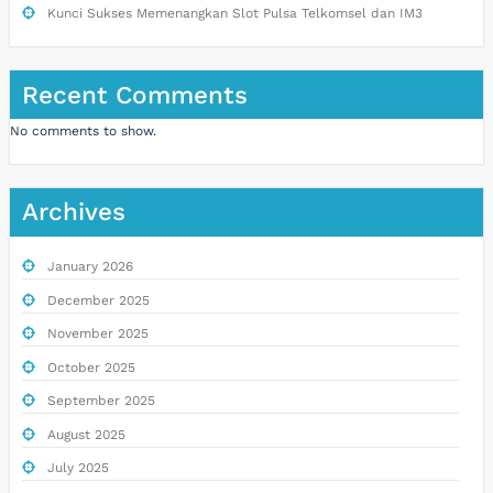
Kunci Sukses Memenangkan Slot Pulsa Telkomsel dan IM3
Recent Comments
No comments to show.
Archives
January 2026
December 2025
November 2025
October 2025
September 2025
August 2025
July 2025