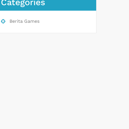
Categories
Berita Games