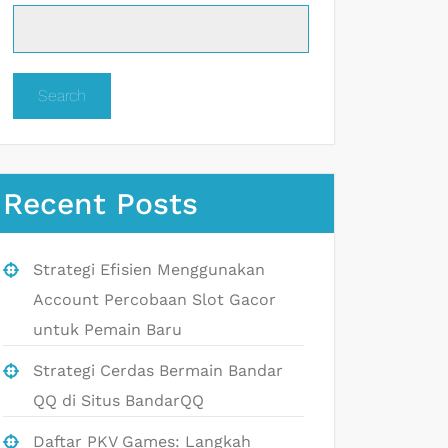
Search
Recent Posts
Strategi Efisien Menggunakan
Account Percobaan Slot Gacor
untuk Pemain Baru
Strategi Cerdas Bermain Bandar
QQ di Situs BandarQQ
Daftar PKV Games: Langkah