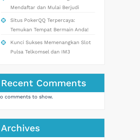
Mendaftar dan Mulai Berjudi
Situs PokerQQ Terpercaya:
Temukan Tempat Bermain Anda!
Kunci Sukses Memenangkan Slot
Pulsa Telkomsel dan IM3
Recent Comments
o comments to show.
Archives