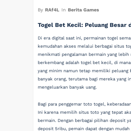
By
RAf4L
In
Berita Games
Togel Bet Kecil: Peluang Besar
Di era digital saat ini, permainan togel se
kemudahan akses melalui berbagai situs tog
menikmati pengalaman bermain yang lebih n
berkembang adalah togel bet kecil, di ma
yang minim namun tetap memiliki peluang b
banyak orang, terutama bagi mereka yang i
mengeluarkan banyak uang.
Bagi para penggemar toto togel, keberadaan
Ini karena memilih situs toto yang tepat
bermain. Dengan berbagai pilihan deposit ya
deposit 5ribu, pemain dapat dengan muda