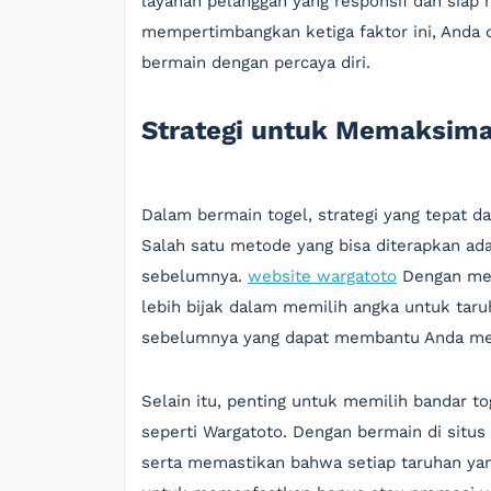
layanan pelanggan yang responsif dan siap
mempertimbangkan ketiga faktor ini, Anda d
bermain dengan percaya diri.
Strategi untuk Memaksima
Dalam bermain togel, strategi yang tepat 
Salah satu metode yang bisa diterapkan ada
sebelumnya.
website wargatoto
Dengan mem
lebih bijak dalam memilih angka untuk taruh
sebelumnya yang dapat membantu Anda men
Selain itu, penting untuk memilih bandar to
seperti Wargatoto. Dengan bermain di situs
serta memastikan bahwa setiap taruhan yan