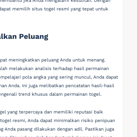
 membantu jika Anda mengalami kesulitan. Dengan
apat memilih situs togel resmi yang tepat untuk
lkan Peluang
dapat meningkatkan peluang Anda untuk menang.
lah melakukan analisis terhadap hasil permainan
pelajari pola angka yang sering muncul, Anda dapat
an Anda. Ini juga melibatkan pencatatan hasil-hasil
genali trend khusus dalam permainan togel.
gel yang terpercaya dan memiliki reputasi baik
 togel resmi, Anda dapat minimalkan risiko penipuan
g Anda pasang dilakukan dengan adil. Pastikan juga