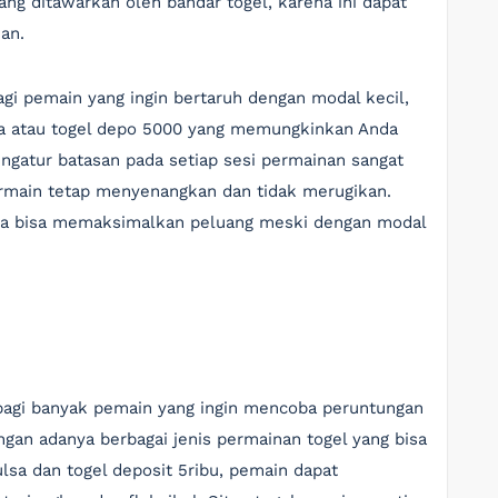
g ditawarkan oleh bandar togel, karena ini dapat
an.
agi pemain yang ingin bertaruh dengan modal kecil,
a atau togel depo 5000 yang memungkinkan Anda
engatur batasan pada setiap sesi permainan sangat
rmain tetap menyenangkan dan tidak merugikan.
Anda bisa memaksimalkan peluang meski dengan modal
 bagi banyak pemain yang ingin mencoba peruntungan
gan adanya berbagai jenis permainan togel yang bisa
ulsa dan togel deposit 5ribu, pemain dapat