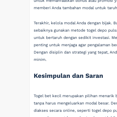
untuk memanfaatkan bonus atau promosi yan
memberi Anda tambahan modal untuk taruh
Terakhir, kelola modal Anda dengan bijak. B
sebaiknya gunakan metode togel depo puls
untuk bertaruh dengan sedikit investasi. M
penting untuk menjaga agar pengalaman be
Dengan disiplin dan strategi yang tepat, 
minim.
Kesimpulan dan Saran
Togel bet kecil merupakan pilihan menarik
tanpa harus mengeluarkan modal besar. Den
diakses secara online, seperti togel depo p