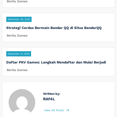
Berita Games
December 29, 2025
Strategi Cerdas Bermain Bandar QQ di Situs BandarQQ
Berita Games
December 21, 2025
Daftar PKV Games: Langkah Mendaftar dan Mulai Berjudi
Berita Games
Written by:
RAf4L
View All Posts