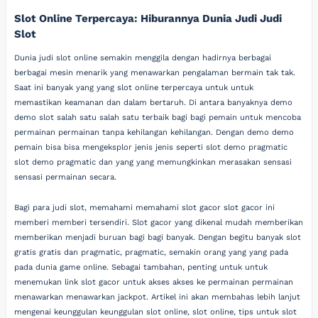
Slot Online Terpercaya: Hiburannya Dunia Judi Judi
Slot
Dunia judi slot online semakin menggila dengan hadirnya berbagai
berbagai mesin menarik yang menawarkan pengalaman bermain tak tak.
Saat ini banyak yang yang slot online terpercaya untuk untuk
memastikan keamanan dan dalam bertaruh. Di antara banyaknya demo
demo slot salah satu salah satu terbaik bagi bagi pemain untuk mencoba
permainan permainan tanpa kehilangan kehilangan. Dengan demo demo
pemain bisa bisa mengeksplor jenis jenis seperti slot demo pragmatic
slot demo pragmatic dan yang yang memungkinkan merasakan sensasi
sensasi permainan secara.
Bagi para judi slot, memahami memahami slot gacor slot gacor ini
memberi memberi tersendiri. Slot gacor yang dikenal mudah memberikan
memberikan menjadi buruan bagi bagi banyak. Dengan begitu banyak slot
gratis gratis dan pragmatic, pragmatic, semakin orang yang yang pada
pada dunia game online. Sebagai tambahan, penting untuk untuk
menemukan link slot gacor untuk akses akses ke permainan permainan
menawarkan menawarkan jackpot. Artikel ini akan membahas lebih lanjut
mengenai keunggulan keunggulan slot online, slot online, tips untuk slot