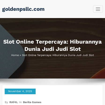
Skip
goldenpsllc.com
to
content
Slot Online Terpercaya: Hiburannya
Dunia Judi Judi Slot
Home
»
Slot Online Terpercaya: Hiburannya Dunia Judi Judi Slot
November 4, 2025
By
RAf4L
In
Berita Games