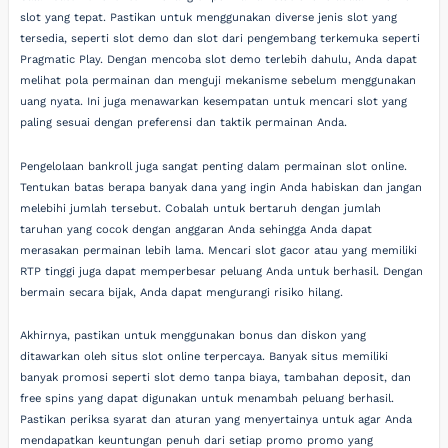
slot yang tepat. Pastikan untuk menggunakan diverse jenis slot yang
tersedia, seperti slot demo dan slot dari pengembang terkemuka seperti
Pragmatic Play. Dengan mencoba slot demo terlebih dahulu, Anda dapat
melihat pola permainan dan menguji mekanisme sebelum menggunakan
uang nyata. Ini juga menawarkan kesempatan untuk mencari slot yang
paling sesuai dengan preferensi dan taktik permainan Anda.
Pengelolaan bankroll juga sangat penting dalam permainan slot online.
Tentukan batas berapa banyak dana yang ingin Anda habiskan dan jangan
melebihi jumlah tersebut. Cobalah untuk bertaruh dengan jumlah
taruhan yang cocok dengan anggaran Anda sehingga Anda dapat
merasakan permainan lebih lama. Mencari slot gacor atau yang memiliki
RTP tinggi juga dapat memperbesar peluang Anda untuk berhasil. Dengan
bermain secara bijak, Anda dapat mengurangi risiko hilang.
Akhirnya, pastikan untuk menggunakan bonus dan diskon yang
ditawarkan oleh situs slot online terpercaya. Banyak situs memiliki
banyak promosi seperti slot demo tanpa biaya, tambahan deposit, dan
free spins yang dapat digunakan untuk menambah peluang berhasil.
Pastikan periksa syarat dan aturan yang menyertainya untuk agar Anda
mendapatkan keuntungan penuh dari setiap promo promo yang