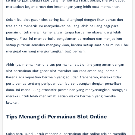
sering terjadi. Dengan slot yang memberikan hasil positif, mereka dapat
merasakan kegembiraan dan kesenangan yang lebih saat memainkan.
Selain itu, slot gacor slot sering kali dilengkapi dengan fitur bonus dan
free spins menarik. Ini menyediakan peluang lebih peluang bagi para
pemain untuk meraih kemenangan tanpa harus membayar uang lebih
banyak. Fitur ini memperbaiki pengalaman permainan dan menjadikan
setiap putaran semakin mengasyikkan, karena setiap saat bisa muncul hal
mengejutkan yang menguntungkan bagi pemain.
Akhirnya, memainkan di situs permainan slot online yang aman dengan
slot permainan slot gacor slot memberikan rasa aman bagi pemain .
Karena ada kepastian bermain yang adil dan transparan, mereka tidak
perlu cemas tentang penipuan dan isu sehubungan dengan penarikan
dana. Ini mendukung atmosfer permainan yang menyenangkan, mengajak
mereka untuk lebih menikmati setiap waktu bermain yang mereka
lakukan.
Tips Menang di Permainan Slot Online
Salah satu kunci untuk menang di permainan slot online adalah memilih