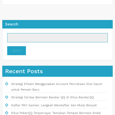
Search
Search
Recent Posts
Strategi Efisien Menggunakan Account Percobaan Slot Gacor
untuk Pemain Baru
Strategi Cerdas Bermain Bandar QQ di Situs BandarQQ
Daftar PKV Games: Langkah Mendaftar dan Mulai Berjudi
Situs PokerQQ Terpercaya: Temukan Tempat Bermain Anda!