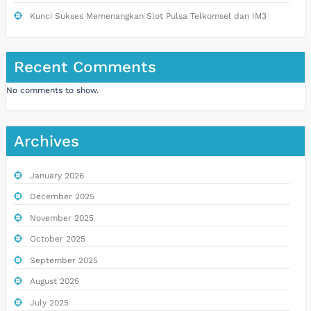
Kunci Sukses Memenangkan Slot Pulsa Telkomsel dan IM3
Recent Comments
No comments to show.
Archives
January 2026
December 2025
November 2025
October 2025
September 2025
August 2025
July 2025