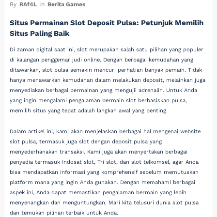
By
RAf4L
In
Berita Games
Situs Permainan Slot Deposit Pulsa: Petunjuk Memilih
Situs Paling Baik
Di zaman digital saat ini, slot merupakan salah satu pilihan yang populer
di kalangan penggemar judi online. Dengan berbagai kemudahan yang
ditawarkan, slot pulsa semakin mencuri perhatian banyak pemain. Tidak
hanya menawarkan kemudahan dalam melakukan deposit, melainkan juga
menyediakan berbagai permainan yang mengujii adrenalin. Untuk Anda
yang ingin mengalami pengalaman bermain slot berbasiskan pulsa,
memilih situs yang tepat adalah langkah awal yang penting.
Dalam artikel ini, kami akan menjelaskan berbagai hal mengenai website
slot pulsa, termasuk juga slot dengan deposit pulsa yang
menyederhanakan transaksi. Kami juga akan menyertakan berbagai
penyedia termasuk Indosat slot, Tri slot, dan slot telkomsel, agar Anda
bisa mendapatkan informasi yang komprehensif sebelum memutuskan
platform mana yang ingin Anda gunakan. Dengan memahami berbagai
aspek ini, Anda dapat memastikan pengalaman bermain yang lebih
menyenangkan dan menguntungkan. Mari kita telusuri dunia slot pulsa
dan temukan pilihan terbaik untuk Anda.