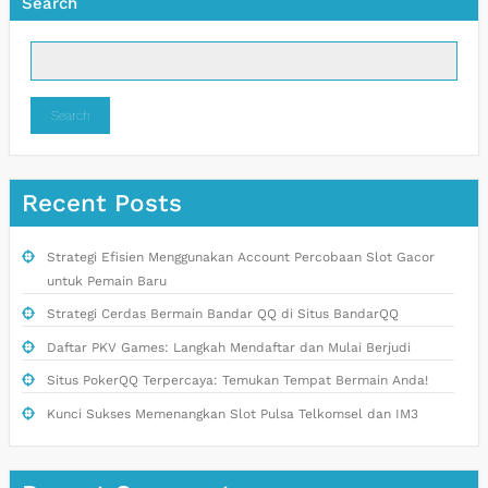
Search
Search
Recent Posts
Strategi Efisien Menggunakan Account Percobaan Slot Gacor
untuk Pemain Baru
Strategi Cerdas Bermain Bandar QQ di Situs BandarQQ
Daftar PKV Games: Langkah Mendaftar dan Mulai Berjudi
Situs PokerQQ Terpercaya: Temukan Tempat Bermain Anda!
Kunci Sukses Memenangkan Slot Pulsa Telkomsel dan IM3