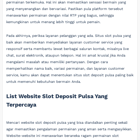
permainan terkemuka. Hal ini akan memastikan sensasi bermain yang
yang menyenangkan dan bervariasi. Pastikan pula platform tersebut
menawarkan permainan dengan nilai RTP yang bagus, sehingga
kemungkinan untuk menang lebih tinggi untuk pemain.
Pada akhirnya, periksa layanan pelanggan yang ada. Situs slot pulsa yang
baik akan memberikan menyediakan layanan customer service yang
responsif serta membantu lewat berbagai saluran kontak, misalnya live
chat, surat elektronik, ataupun telepon. Hal ini amat krusial jika Anda
mengalami masalah atau memiliki pertanyaan. Dengan cara
memperhatikan nama baik, variasi permainan, dan layanan customer
service, kamu akan dapat menentukan situs slot deposit pulsa paling baik
untuk memenuhi kebutuhan bermain Anda.
List Website Slot Deposit Pulsa Yang
Terpercaya
Mencari website slot deposit pulsa yang bisa diandalkan penting sekali
agar memastikan pengalaman permainan yang aman serta mengasyikkan.
Website-website ini menawarkan beraneka ragam permainan slot