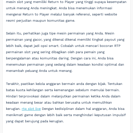
mesin slot yang memiliki Return to Player yang tinggi supaya kesempatan
untuk menang Anda meningkat. Anda bisa menemukan informasi
mengenai Return to Player melalui banyak referensi, seperti website
resmi perjudian maupun komunitas game.
Selain itu, perhatikan juga tipe mesin permainan yang Anda. Mesin
permainan yang gacor, yang dikenal dikenal memiliki tingkat payout yang
lebih baik, dapat jadi opsi smart. Cobalah untuk mencari bocoran RTP
permainan slot yang sering dibagikan oleh para pemain yang
berpengalaman atau komunitas daring. Dengan cara ini, Anda bisa
menemukan permainan yang sedang dalam keadaan kondisi optimal dan
menambah peluang Anda untuk menang.
Terakhir, pastikan kelola anggaran bermain anda dengan bijak. Tentukan
batas kuota kehilangan serta kemenangan sebelum memulai bermain.
Hindari terprovokasi dalam melanjutkan permainan ketika Anda dalam
keadaan menang besar atau bahkan berusaha untuk memulihkan
kerugian.
rtp slot live
Dengan kedisiplinan dalam hal anggaran, Anda bisa
menikmati game dengan lebih baik serta menghindari keputusan impulsif
yang dapat berujung pada kerugian.