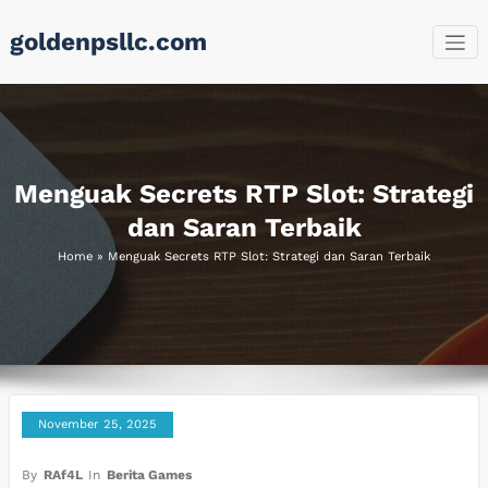
Skip
goldenpsllc.com
to
content
Menguak Secrets RTP Slot: Strategi
dan Saran Terbaik
Home
»
Menguak Secrets RTP Slot: Strategi dan Saran Terbaik
November 25, 2025
By
RAf4L
In
Berita Games