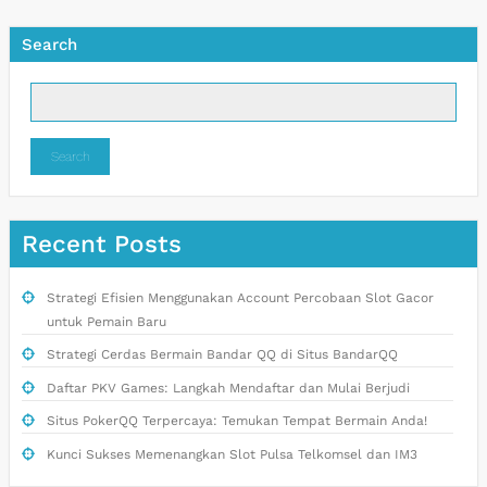
Search
Search
Recent Posts
Strategi Efisien Menggunakan Account Percobaan Slot Gacor
untuk Pemain Baru
Strategi Cerdas Bermain Bandar QQ di Situs BandarQQ
Daftar PKV Games: Langkah Mendaftar dan Mulai Berjudi
Situs PokerQQ Terpercaya: Temukan Tempat Bermain Anda!
Kunci Sukses Memenangkan Slot Pulsa Telkomsel dan IM3