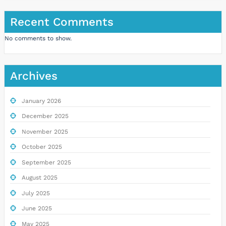
Recent Comments
No comments to show.
Archives
January 2026
December 2025
November 2025
October 2025
September 2025
August 2025
July 2025
June 2025
May 2025