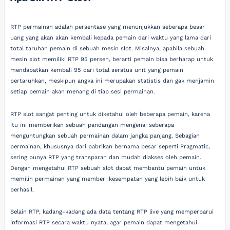
RTP permainan adalah persentase yang menunjukkan seberapa besar
uang yang akan akan kembali kepada pemain dari waktu yang lama dari
total taruhan pemain di sebuah mesin slot. Misalnya, apabila sebuah
mesin slot memiliki RTP 95 persen, berarti pemain bisa berharap untuk
mendapatkan kembali 95 dari total seratus unit yang pemain
pertaruhkan, meskipun angka ini merupakan statistis dan gak menjamin
setiap pemain akan menang di tiap sesi permainan.
RTP slot sangat penting untuk diketahui oleh beberapa pemain, karena
itu ini memberikan sebuah pandangan mengenai seberapa
menguntungkan sebuah permainan dalam jangka panjang. Sebagian
permainan, khususnya dari pabrikan bernama besar seperti Pragmatic,
sering punya RTP yang transparan dan mudah diakses oleh pemain.
Dengan mengetahui RTP sebuah slot dapat membantu pemain untuk
memilih permainan yang memberi kesempatan yang lebih baik untuk
berhasil.
Selain RTP, kadang-kadang ada data tentang RTP live yang memperbarui
informasi RTP secara waktu nyata, agar pemain dapat mengetahui