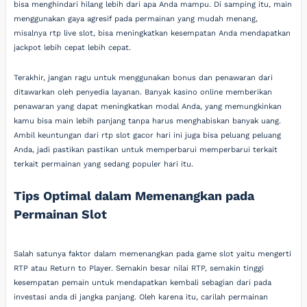
bisa menghindari hilang lebih dari apa Anda mampu. Di samping itu, main
menggunakan gaya agresif pada permainan yang mudah menang,
misalnya rtp live slot, bisa meningkatkan kesempatan Anda mendapatkan
jackpot lebih cepat lebih cepat.
Terakhir, jangan ragu untuk menggunakan bonus dan penawaran dari
ditawarkan oleh penyedia layanan. Banyak kasino online memberikan
penawaran yang dapat meningkatkan modal Anda, yang memungkinkan
kamu bisa main lebih panjang tanpa harus menghabiskan banyak uang.
Ambil keuntungan dari rtp slot gacor hari ini juga bisa peluang peluang
Anda, jadi pastikan pastikan untuk memperbarui memperbarui terkait
terkait permainan yang sedang populer hari itu.
Tips Optimal dalam Memenangkan pada
Permainan Slot
Salah satunya faktor dalam memenangkan pada game slot yaitu mengerti
RTP atau Return to Player. Semakin besar nilai RTP, semakin tinggi
kesempatan pemain untuk mendapatkan kembali sebagian dari pada
investasi anda di jangka panjang. Oleh karena itu, carilah permainan